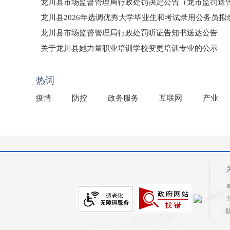
龙川县市场监督管理局行政处罚决定公告（龙市监罚送告〔2
龙川县2026年选调优秀大学毕业生和考试录用公务员
龙川县市场监督管理局行政处罚听证告知书送达公告
（龙市监罚送告〔2026〕71号）
关于龙川县她力量职业培训学校变更培训专业的公示
2025年龙川县国有资产事务中心部门所监管国有企业负
热词
疫情
防控
政务服务
互联网
产业
粤