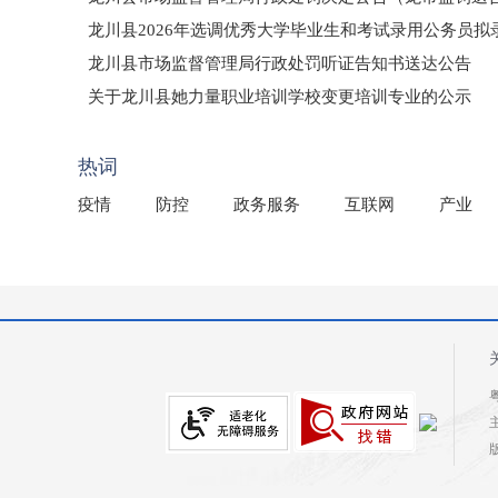
龙川县2026年选调优秀大学毕业生和考试录用公务员
龙川县市场监督管理局行政处罚听证告知书送达公告
（龙市监罚送告〔2026〕71号）
关于龙川县她力量职业培训学校变更培训专业的公示
2025年龙川县国有资产事务中心部门所监管国有企业负
热词
疫情
防控
政务服务
互联网
产业
粤