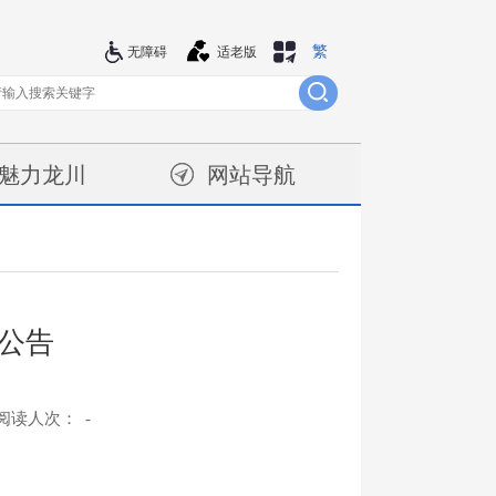
繁
站群导航
无障碍
适老版
魅力龙川
网站导航
公告
阅读人次：
-