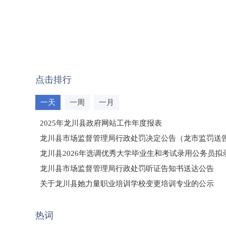
点击排行
一天
一周
一月
2025年龙川县政府网站工作年度报表
龙川县市场监督管理局行政处罚决定公告（龙市监罚送告〔2
龙川县2026年选调优秀大学毕业生和考试录用公务员
龙川县市场监督管理局行政处罚听证告知书送达公告
（龙市监罚送告〔2026〕71号）
关于龙川县她力量职业培训学校变更培训专业的公示
2025年龙川县国有资产事务中心部门所监管国有企业负
热词