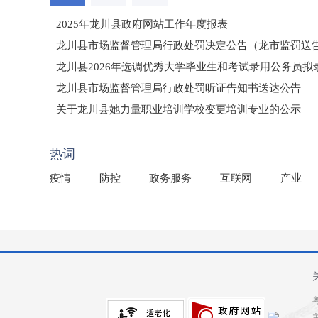
2025年龙川县政府网站工作年度报表
龙川县市场监督管理局行政处罚决定公告（龙市监罚送告〔2
龙川县2026年选调优秀大学毕业生和考试录用公务员
龙川县市场监督管理局行政处罚听证告知书送达公告
（龙市监罚送告〔2026〕71号）
关于龙川县她力量职业培训学校变更培训专业的公示
2025年龙川县国有资产事务中心部门所监管国有企业负
热词
疫情
防控
政务服务
互联网
产业
粤