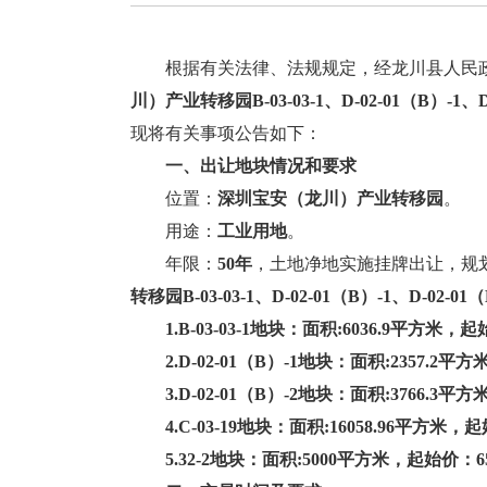
根据有关法律、法规规定，经龙川县人民
川）产业转移园
B-03-03-1、D-02-01（B）-1、
现将有关事项公告如下：
一、
出让地块情况和要求
位置：
深圳宝安（龙川）产业转移园
。
用途：
工业用地
。
年限：
50年
，土地净地实施挂牌出让，规
转移园
B-03-03-1、D-02-01（B）-1、D-02-01（
1.B-03-03-1
地块
：面积
:
6036.9
平方米，
起
2.D-02-01（B）-1
地块
：面积
:
2357.2
平方
3.D-02-01（B）-2
地块
：面积
:
3766.3
平方
4.C-03-19
地块
：面积
:
16058.96
平方米，
起
5.32-2
地块
：面积
:
5000
平方米，
起
始
价：