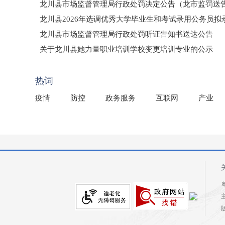
龙川县市场监督管理局行政处罚决定公告（龙市监罚送告〔2
龙川县2026年选调优秀大学毕业生和考试录用公务员
龙川县市场监督管理局行政处罚听证告知书送达公告
（龙市监罚送告〔2026〕71号）
关于龙川县她力量职业培训学校变更培训专业的公示
2025年龙川县国有资产事务中心部门所监管国有企业负
热词
疫情
防控
政务服务
互联网
产业
粤