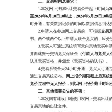
二、交易时间及要求：
1.本次网上挂牌出让交易公告起止时间为
2
至20
24
年
6
月
10
日1
0
时止，
20
24
年
5
月
29
日
10
时至
时开通，有关数据记录的时间以数据信息到达
2.申请人在参加网上交易前，可根据
交易
书。两个或两个以上申请人联合竞买的，应分
3.竞买人可通过系统填写意向宗地竞买申请
并向此账号交纳竞买保证金
（付款人与竞买人
认其竞买资格，并颁发《竞买资格确认书》。
4.交易系统全天24小时开通，竞买人可通
通过交易系统公布。
网上报价期限截止后系统
竞价过程中无人报价，则以网上报价截止时出
三、其他需要公告的事项：
1.本次国有建设用地使用权网上交易出让的
交易宗地的出让文件。