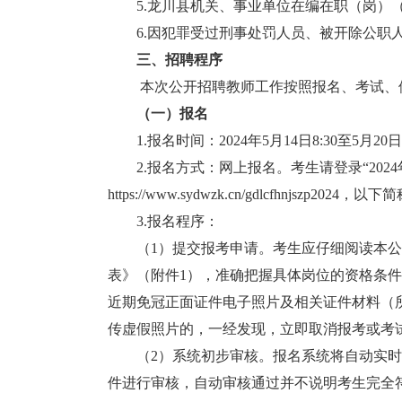
5.龙川县机关、事业单位在编在职（岗）
6.因犯罪受过刑事处罚人员、被开除公职人
三、招聘程序
本次公开招聘教师工作按照报名、考试、体
（一）报名
1.报名时间：2024年5月14日8:30至5月20日1
2.报名方式：网上报名。考生请登录“202
https://www.sydwzk.cn/gdlcfhnjszp2024
，以下简
3.报名程序：
（1）提交报考申请。考生应仔细阅读本公告
表》（附件1），准确把握具体岗位的资格条
近期免冠正面证件电子照片及相关证件材料（
传虚假照片的，一经发现，立即取消报考或考
（2）系统初步审核。报名系统将自动实时
件进行审核，自动审核通过并不说明考生完全