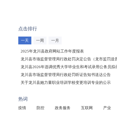
点击排行
一天
一周
一月
2025年龙川县政府网站工作年度报表
龙川县市场监督管理局行政处罚决定公告（龙市监罚送告〔2
龙川县2026年选调优秀大学毕业生和考试录用公务员
龙川县市场监督管理局行政处罚听证告知书送达公告
（龙市监罚送告〔2026〕71号）
关于龙川县她力量职业培训学校变更培训专业的公示
2025年龙川县国有资产事务中心部门所监管国有企业负
热词
疫情
防控
政务服务
互联网
产业