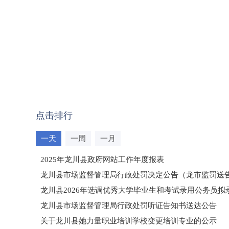
点击排行
一天
一周
一月
2025年龙川县政府网站工作年度报表
龙川县市场监督管理局行政处罚决定公告（龙市监罚送告〔2
龙川县2026年选调优秀大学毕业生和考试录用公务员
龙川县市场监督管理局行政处罚听证告知书送达公告
（龙市监罚送告〔2026〕71号）
关于龙川县她力量职业培训学校变更培训专业的公示