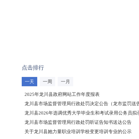
点击排行
一天
一周
一月
2025年龙川县政府网站工作年度报表
龙川县市场监督管理局行政处罚决定公告（龙市监罚送告〔2
龙川县2026年选调优秀大学毕业生和考试录用公务员
龙川县市场监督管理局行政处罚听证告知书送达公告
（龙市监罚送告〔2026〕71号）
关于龙川县她力量职业培训学校变更培训专业的公示