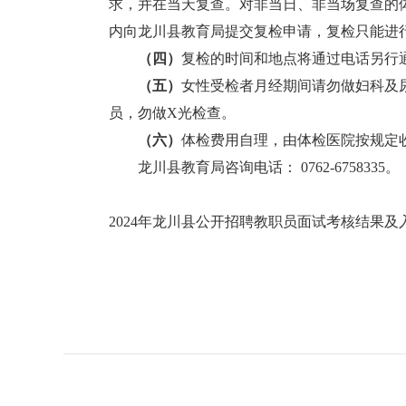
求，并在当天复查。对非当日、非当场复查的
内向龙川县教育局提交复检申请，复检只能进
（
四
）
复检的时间和地点将通过电话另行
（
五
）
女性受检者月经期间请勿做妇科及
员，勿做X光检查。
（
六
）
体检费用自理，由体检医院按规定收
龙川县教育局咨询电话： 0762-6758335。
2024年龙川县公开招聘教职员面试考核结果及入