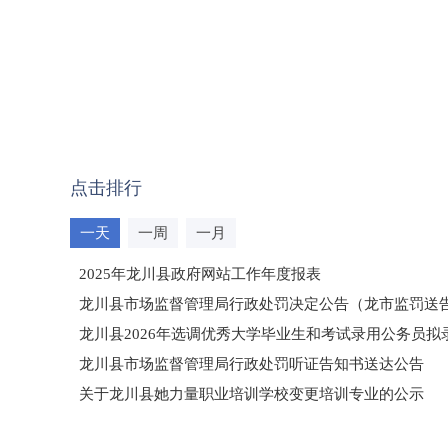
点击排行
一天
一周
一月
2025年龙川县政府网站工作年度报表
龙川县市场监督管理局行政处罚决定公告（龙市监罚送告〔2
龙川县2026年选调优秀大学毕业生和考试录用公务员
龙川县市场监督管理局行政处罚听证告知书送达公告
（龙市监罚送告〔2026〕71号）
关于龙川县她力量职业培训学校变更培训专业的公示
2025年龙川县国有资产事务中心部门所监管国有企业负