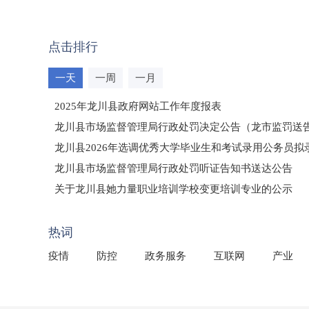
点击排行
一天
一周
一月
2025年龙川县政府网站工作年度报表
龙川县市场监督管理局行政处罚决定公告（龙市监罚送告〔2
龙川县2026年选调优秀大学毕业生和考试录用公务员
龙川县市场监督管理局行政处罚听证告知书送达公告
（龙市监罚送告〔2026〕71号）
关于龙川县她力量职业培训学校变更培训专业的公示
2025年龙川县国有资产事务中心部门所监管国有企业负
热词
疫情
防控
政务服务
互联网
产业