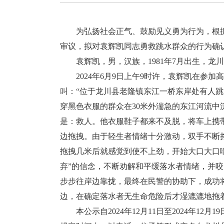
为弘扬社会正气、鼓励见义勇为行为，根据
审议，拟对袁辉凯同志勇救跳水群众的行为确
袁辉凯，男，汉族，1981年7月出生，龙
2024年6月9日上午9时许，袁辉凯在参加
叫：“位于龙川县老隆镇东江一桥东岸处有人
穿黑色衣服的群众在30米外湍急的东江河流
是：救人。他衣服鞋子都来不及脱，将车上携
边拖拽。由于轻生者情绪十分激动，双手不断
拖拽几米后就感觉到使不上劲，开始大口大口
弃”的信念，不断劝解和平缓落水者情绪，并
步步往岸边靠拢，最终在民警的协助下，成功
边，在确定落水者无生命危险后才湿漉漉地拖
本公示自2024年12月11日至2024年1