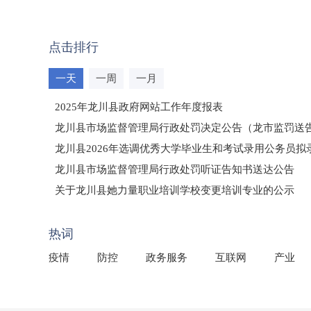
点击排行
一天
一周
一月
2025年龙川县政府网站工作年度报表
龙川县市场监督管理局行政处罚决定公告（龙市监罚送告〔2
龙川县2026年选调优秀大学毕业生和考试录用公务员
龙川县市场监督管理局行政处罚听证告知书送达公告
（龙市监罚送告〔2026〕71号）
关于龙川县她力量职业培训学校变更培训专业的公示
2025年龙川县国有资产事务中心部门所监管国有企业负
热词
疫情
防控
政务服务
互联网
产业