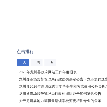
点击排行
一天
一周
一月
2025年龙川县政府网站工作年度报表
龙川县市场监督管理局行政处罚决定公告（龙市监罚送告〔2
龙川县2026年选调优秀大学毕业生和考试录用公务员
龙川县市场监督管理局行政处罚听证告知书送达公告
（龙市监罚送告〔2026〕71号）
关于龙川县她力量职业培训学校变更培训专业的公示