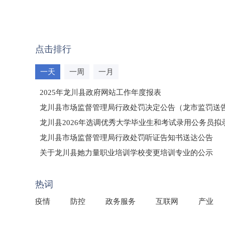
点击排行
一天
一周
一月
2025年龙川县政府网站工作年度报表
龙川县市场监督管理局行政处罚决定公告（龙市监罚送告〔2
龙川县2026年选调优秀大学毕业生和考试录用公务员
龙川县市场监督管理局行政处罚听证告知书送达公告
（龙市监罚送告〔2026〕71号）
关于龙川县她力量职业培训学校变更培训专业的公示
2025年龙川县国有资产事务中心部门所监管国有企业负
热词
疫情
防控
政务服务
互联网
产业