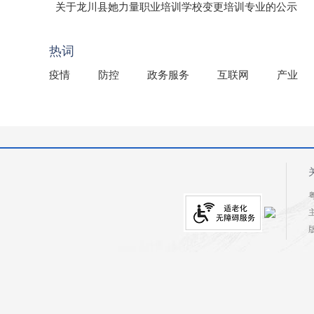
（龙市监罚送告〔2026〕71号）
关于龙川县她力量职业培训学校变更培训专业的公示
2025年龙川县国有资产事务中心部门所监管国有企业负
热词
疫情
防控
政务服务
互联网
产业
粤