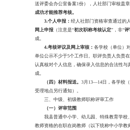
送评委会办公室备案1份），人社部门审核盖
成功才能推荐考核。
3.
个人申报：
经人社部门资格审查通过的
网上申报
（注意是“
初次职称
考核认定
”，非“
评
成。
4.
考核评议及网上审核：
各学校（单位）
单位公示不少于5个工作日。职评负责人负责在
认真核对个人信息，确保录入信息的合法性与真
成。
（四）材料报送。
3月13—14日，各学
受理地点另行通知）。
三、中级、初级教师职称评审工作
（一）评审范围
我县普通中小学、幼儿园、特殊教育学校、
教师资格的在职在岗教师（以下统称中小学教