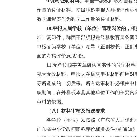
9.课时证明材料。
申报一级教师职称需提
作量的佐证材料。初级职称申报人须按评价标
教学课程表作为教学工作量的佐证材料。
10.申报人属学校（单位）管理岗位的，
须
准）复印件，群团干部须报送经县教育局备案
申报者为学校（单位）领导（正副校长、正副
面的考核评价意见1份。
11.
无单位核实盖章确认真实性的佐证材料
视为无效材料。申报人在提交申报材料前应对
等所造成的一切后果。所有送审材料必须由申
职期间，在外县或本县其他单位工作的主要内
审时的依据。
（八）
材料
审核及报送
要求
各学校（单位）须按照《广东省人力资源和社
广东省中小学教师职称评价标准条件>的通知》