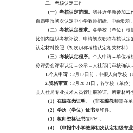
二、考核认定工作
（一）考核认定范围。
我县近年新参加工
自愿申报初次认定中小学教师初级、中级职称
（二）考核认定要求。
各学校（单位）根
比例内组织考核评议。申请初次职称考核认定
认定材料按照《初次职称考核认定相关材料》
（三）考核认定程序。
个人申请→单位考
称评委会评审认定→公示→人社部门审核确认
1.
个人申请：
2月17日前，申报人向学校
2.
资格审查：
2月20-21日，各学校（
县人社局专业技术人员管理股验证。所带材料
（
1
）
在编在岗证明
。
（非在编教师
需在单
（
2
）
学历（学位）证书
复印件。
（
3
）
教师资格证书
复印件。
（
4
）
《申报中小学教师初次认定初级专业