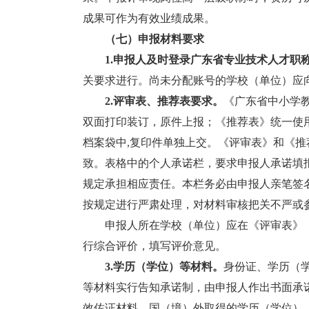
成果可作为有效业绩成果。
（
七
）申报
材料
要求
1.
申报人及时登录
广东省专业技术人才
职
关要求进行。尚未分配账号的学校（单位）应
2.评审表、推荐表要求。
《广东省中小学
双面打印装订，原件上报；《推荐表》统一使用
档案袋中,复印件单独上交。《评审表》和《
致。表格中的个人承诺栏，要求申报人承诺填
规定承担相应责任。本栏务必由申报人亲笔签
按规定进行严肃处理，对材料审核把关不严或
申报人所在学校（单位）应在《评审表》《
行综合评价，填写评价意见。
3.学历（学位）等材料。
身份证、学历（
等材料实行告知承诺制，由申报人作出书面承
效佐证材料。国（境）外取得的学历（学位）