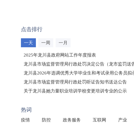
点击排行
一天
一周
一月
2025年龙川县政府网站工作年度报表
龙川县市场监督管理局行政处罚决定公告（龙市监罚送告〔2
龙川县2026年选调优秀大学毕业生和考试录用公务员
龙川县市场监督管理局行政处罚听证告知书送达公告
（龙市监罚送告〔2026〕71号）
关于龙川县她力量职业培训学校变更培训专业的公示
2025年龙川县国有资产事务中心部门所监管国有企业负
热词
疫情
防控
政务服务
互联网
产业