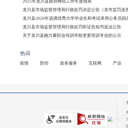
2025年龙川县政府网站工作年度报表
龙川县市场监督管理局行政处罚决定公告（龙市监罚送告〔2
龙川县2026年选调优秀大学毕业生和考试录用公务员
龙川县市场监督管理局行政处罚听证告知书送达公告
（龙市监罚送告〔2026〕71号）
关于龙川县她力量职业培训学校变更培训专业的公示
2025年龙川县国有资产事务中心部门所监管国有企业负
热词
疫情
防控
政务服务
互联网
产业
粤