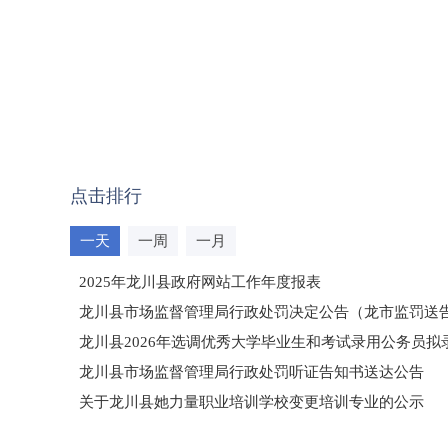
点击排行
一天
一周
一月
2025年龙川县政府网站工作年度报表
龙川县市场监督管理局行政处罚决定公告（龙市监罚送告〔2
龙川县2026年选调优秀大学毕业生和考试录用公务员
龙川县市场监督管理局行政处罚听证告知书送达公告
（龙市监罚送告〔2026〕71号）
关于龙川县她力量职业培训学校变更培训专业的公示
2025年龙川县国有资产事务中心部门所监管国有企业负