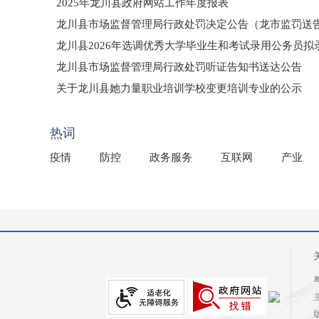
2025年龙川县政府网站工作年度报表
龙川县市场监督管理局行政处罚决定公告（龙市监罚送告〔2
龙川县2026年选调优秀大学毕业生和考试录用公务员
龙川县市场监督管理局行政处罚听证告知书送达公告
（龙市监罚送告〔2026〕71号）
关于龙川县她力量职业培训学校变更培训专业的公示
2025年龙川县国有资产事务中心部门所监管国有企业负
热词
疫情
防控
政务服务
互联网
产业
粤