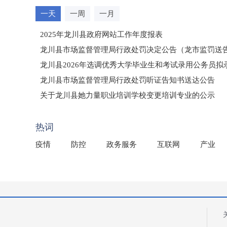
一天
一周
一月
2025年龙川县政府网站工作年度报表
龙川县市场监督管理局行政处罚决定公告（龙市监罚送告〔2
龙川县2026年选调优秀大学毕业生和考试录用公务员
龙川县市场监督管理局行政处罚听证告知书送达公告
（龙市监罚送告〔2026〕71号）
关于龙川县她力量职业培训学校变更培训专业的公示
2025年龙川县国有资产事务中心部门所监管国有企业负
热词
疫情
防控
政务服务
互联网
产业