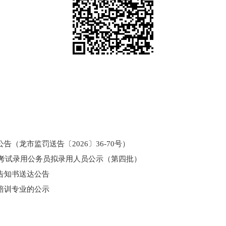
（龙市监罚送告〔2026〕36-70号）
和考试录用公务员拟录用人员公示（第四批）
告知书送达公告
培训专业的公示
门所监管国有企业负责人薪酬信息披露