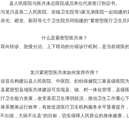
县人民医院与
医共体总医院
成员单位代表签订协议书。
院与龙川县第二人民医院、岩镇卫生院等5家兄弟医院一起组建的
赤光、廻龙、新田等七个卫生院共同组建的“紧密型医疗卫生共
什么是紧密型医共体？
、双向转诊、急慢分治、上下联动的分级诊疗机制，是当前就医
龙川紧密型医共体如何发挥作用？
旨在构建以县人民医院、中医院、妇幼保健院三家县级医院为
。县紧密型县域医共体建设可实现县、镇、村一体化管理，县级
医疗卫生能力发展，改变基层卫生薄弱状况，推动卫生工作重心
体系整体运行效率，有效促进医疗卫生机构服务水平显著提升，实
病不出镇，大病不出县”的目标，切实保障人民群众的身体健康，
。