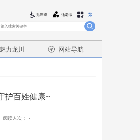
繁
站群导航
无障碍
适老版
魅力龙川
网站导航
守护百姓健康~
阅读人次：
-