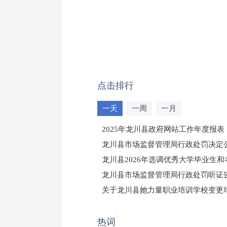
点击排行
一天
一周
一月
2025年龙川县政府网站工作年度报表
龙川县市场监督管理局行政处罚决定公告
龙川县2026年选调优秀大学毕业生
龙川县市场监督管理局行政处罚听证
（龙市监罚送告〔2026〕71号）
关于龙川县她力量职业培训学校变更
2025年龙川县国有资产事务中心部
热词