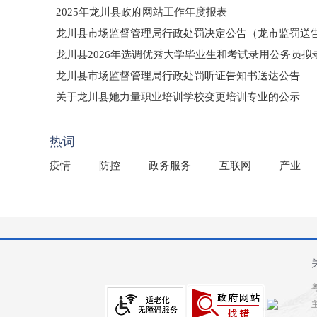
2025年龙川县政府网站工作年度报表
龙川县市场监督管理局行政处罚决定公告（龙市监罚送告〔2
龙川县2026年选调优秀大学毕业生和考试录用公务员
龙川县市场监督管理局行政处罚听证告知书送达公告
（龙市监罚送告〔2026〕71号）
关于龙川县她力量职业培训学校变更培训专业的公示
2025年龙川县国有资产事务中心部门所监管国有企业负
热词
疫情
防控
政务服务
互联网
产业
粤