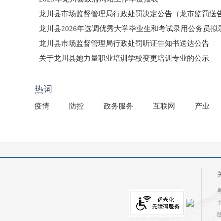
龙川县市场监督管理局行政处罚决定公告（龙市监罚送告〔2
龙川县2026年选调优秀大学毕业生和考试录用公务员
龙川县市场监督管理局行政处罚听证告知书送达公告
（龙市监罚送告〔2026〕71号）
关于龙川县她力量职业培训学校变更培训专业的公示
2025年龙川县国有资产事务中心部门所监管国有企业负
热词
疫情
防控
政务服务
互联网
产业
粤