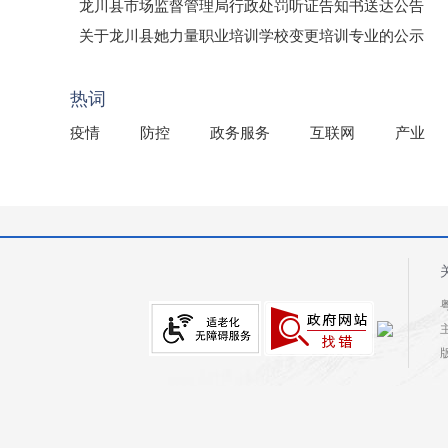
龙川县市场监督管理局行政处罚听证告知书送达公告
（龙市监罚送告〔2026〕71号）
关于龙川县她力量职业培训学校变更培训专业的公示
2025年龙川县国有资产事务中心部门所监管国有企业负
热词
疫情
防控
政务服务
互联网
产业
粤