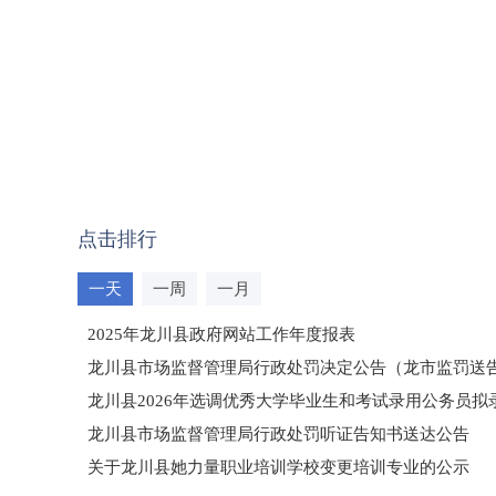
点击排行
一天
一周
一月
2025年龙川县政府网站工作年度报表
龙川县市场监督管理局行政处罚决定公告（龙市监罚送告〔2
龙川县2026年选调优秀大学毕业生和考试录用公务员
龙川县市场监督管理局行政处罚听证告知书送达公告
（龙市监罚送告〔2026〕71号）
关于龙川县她力量职业培训学校变更培训专业的公示