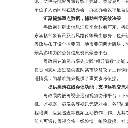
讯，文件签批皆可通过线上完成。粤政易可一
单位多人员同时在线办会，办文办会效率显著
汇聚提炼重点数据，辅助科学高效决策
粤政易开辟出信息汇集平台数看广东、粤政
东涵括气象资讯及台风路径等民生服务，也开
粤政头条开设全省要闻、地市要闻两大版块，
最具影响力的公务信息资讯聚合平台。
粤政易在汕尾市率先实践“领导看数”功能，
负责同志可通过指尖查阅某市脱贫攻坚工作倒
进情况，为精准施策提供了重要参考依据。
提供高清在线会议功能，支撑远程交流
粤政易内嵌粤视会远程视频协作平台（下称“
机、监视器、摄像头等视讯无缝对接。各职能
程培训、应急巡查等视频互动协作工作。尤其
前方可通过粤视会将一线险情、抢险救援、社