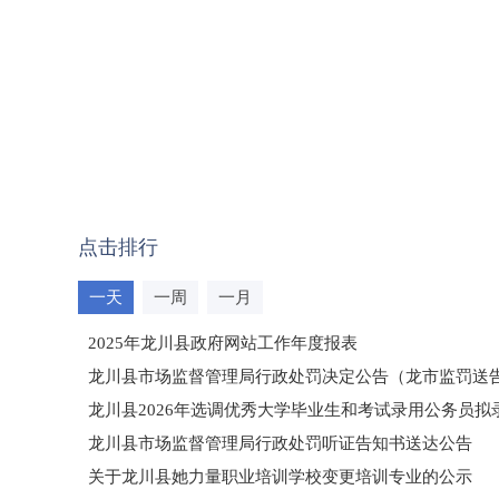
点击排行
一天
一周
一月
2025年龙川县政府网站工作年度报表
龙川县市场监督管理局行政处罚决定公告（龙市监罚送告〔2
龙川县2026年选调优秀大学毕业生和考试录用公务员
龙川县市场监督管理局行政处罚听证告知书送达公告
（龙市监罚送告〔2026〕71号）
关于龙川县她力量职业培训学校变更培训专业的公示