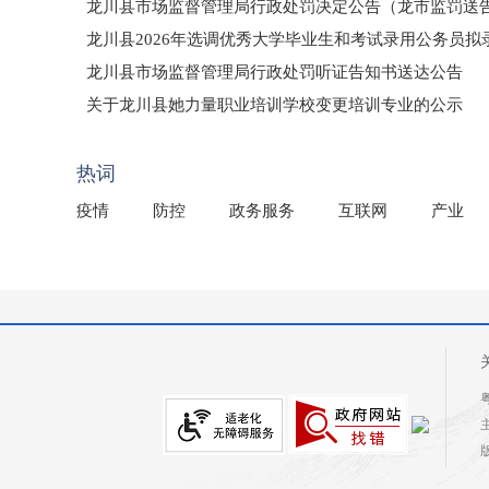
龙川县市场监督管理局行政处罚决定公告（龙市监罚送告〔2
龙川县2026年选调优秀大学毕业生和考试录用公务员
龙川县市场监督管理局行政处罚听证告知书送达公告
（龙市监罚送告〔2026〕71号）
关于龙川县她力量职业培训学校变更培训专业的公示
2025年龙川县国有资产事务中心部门所监管国有企业负
热词
疫情
防控
政务服务
互联网
产业
粤