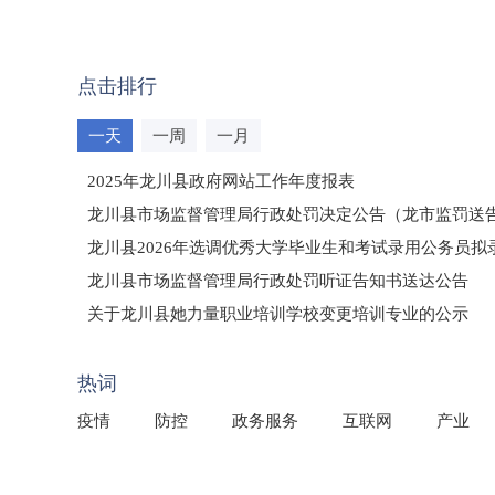
点击排行
一天
一周
一月
2025年龙川县政府网站工作年度报表
龙川县市场监督管理局行政处罚决定公告（龙市监罚送告〔2
龙川县2026年选调优秀大学毕业生和考试录用公务员
龙川县市场监督管理局行政处罚听证告知书送达公告
（龙市监罚送告〔2026〕71号）
关于龙川县她力量职业培训学校变更培训专业的公示
2025年龙川县国有资产事务中心部门所监管国有企业负
热词
疫情
防控
政务服务
互联网
产业