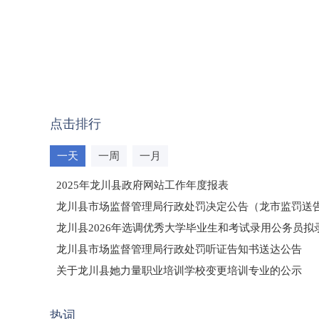
点击排行
一天
一周
一月
2025年龙川县政府网站工作年度报表
龙川县市场监督管理局行政处罚决定公告（龙市监罚送告〔2
龙川县2026年选调优秀大学毕业生和考试录用公务员
龙川县市场监督管理局行政处罚听证告知书送达公告
（龙市监罚送告〔2026〕71号）
关于龙川县她力量职业培训学校变更培训专业的公示
2025年龙川县国有资产事务中心部门所监管国有企业负
热词