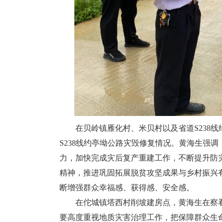
在贝岭镇雁化村、米贝村以及省道S238线约亭坳
S238线约亭坳公路灾毁修复情况。黄海生强
力，加快完成灾后复产重建工作，不断提升防
精神，推进巩固拓展脱贫攻坚成果与乡村振兴
断增强群众幸福感、获得感、安全感。
在佗城镇塔西村削坡建房点，黄海生在察看
要高度重视地质灾害治理工作，把保障群众生