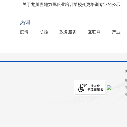
（龙市监罚送告〔2026〕71号）
关于龙川县她力量职业培训学校变更培训专业的公示
2025年龙川县国有资产事务中心部门所监管国有企业负
热词
疫情
防控
政务服务
互联网
产业
粤