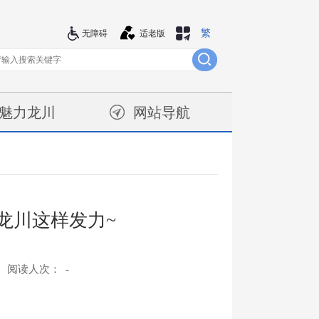
繁
站群导航
无障碍
适老版
魅力龙川
网站导航
龙川这样发力~
阅读人次：
-