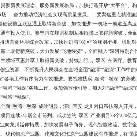
贯彻新发展理念、服务新发展格局，加快打造开放“大平台”、构
大市场”，奋力推动经济社会实现高质量发展。二要聚焦重点精准施
基础设施互联互通上取得新突破，加快推进“一机场一航道五高速
成通车投入使用。要坚持在规则机制互相衔接上取得新突破，全
”推进营商环境综合改革，加快推进与“双区”的规则衔接、机制对
赢上取得新突破，大力发展“飞地经济”，全面融入“深河特别合作
生领域互惠共享上取得新突破，持续加强与“双区”在医疗、教
新创业资源，不断提升人民群众在全域全面“融湾”“融深”工作中
融深”各项工作有序有力有效推进。要找准找实“融湾”“融深”的突
“融湾”“融深”各项工作。要加强宣传引导，加大对“融湾”“融深
融湾”“融深”。
面“融湾”“融深”成效明显，深圳宝安-龙川对口帮扶深入开展，2
目连续3年居全市前列。成功签约“双区”产业项目33个220亿元
务业向龙川延伸拓展，加快发展电子商务、现代智能物流、数字
、现代物流产业园、佗城文化旅游产业园建设有序推进，有“双