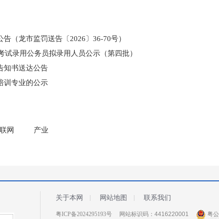
（龙市监罚送告〔2026〕36-70号）
和考试录用公务员拟录用人员公示（第四批）
告知书送达公告
培训专业的公示
门所监管国有企业负责人薪酬信息披露
联网
产业
关于本网
网站地图
联系我们
粤ICP备2024295193号
网站标识码：4416220001
粤公网