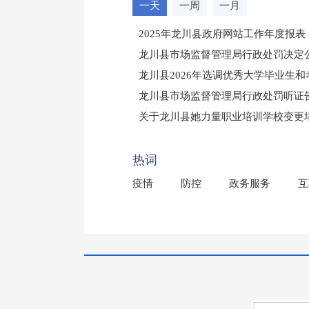
一天
一周
一月
2025年龙川县政府网站工作年度报表
龙川县市场监督管理局行政处罚决定公告
龙川县2026年选调优秀大学毕业生
龙川县市场监督管理局行政处罚听证
（龙市监罚送告〔2026〕71号）
关于龙川县她力量职业培训学校变更
2025年龙川县国有资产事务中心部
热词
疫情
防控
政务服务
互