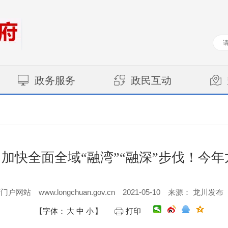
政务服务
政民互动
】加快全面全域“融湾”“融深”步伐！今年
www.longchuan.gov.cn
2021-05-10
府门户网站
来源： 龙川发布
【字体：
大
中
小
】
打印