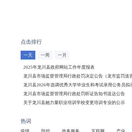
点击排行
一天
一周
一月
2025年龙川县政府网站工作年度报表
龙川县市场监督管理局行政处罚决定公告（龙市监罚送告〔2
龙川县2026年选调优秀大学毕业生和考试录用公务员
龙川县市场监督管理局行政处罚听证告知书送达公告
（龙市监罚送告〔2026〕71号）
关于龙川县她力量职业培训学校变更培训专业的公示
2025年龙川县国有资产事务中心部门所监管国有企业负
热词
疫情
防控
政务服务
互联网
产业