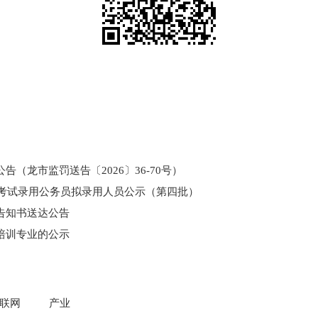
（龙市监罚送告〔2026〕36-70号）
和考试录用公务员拟录用人员公示（第四批）
告知书送达公告
培训专业的公示
门所监管国有企业负责人薪酬信息披露
联网
产业