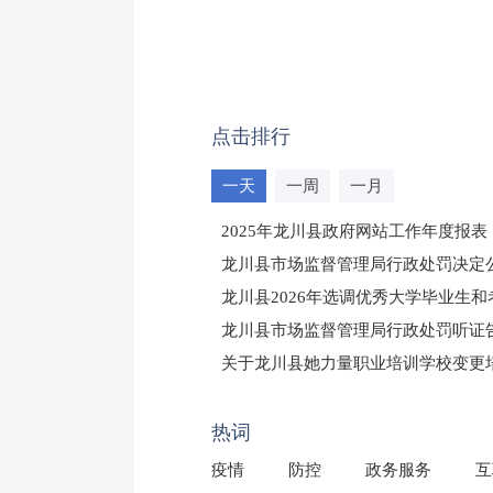
点击排行
一天
一周
一月
2025年龙川县政府网站工作年度报表
龙川县市场监督管理局行政处罚决定公告
龙川县2026年选调优秀大学毕业生
龙川县市场监督管理局行政处罚听证
（龙市监罚送告〔2026〕71号）
关于龙川县她力量职业培训学校变更
2025年龙川县国有资产事务中心部
热词
疫情
防控
政务服务
互