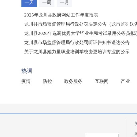
点击排行
一天
一周
一月
2025年龙川县政府网站工作年度报表
龙川县市场监督管理局行政处罚决定公告（龙市监罚送告〔2
龙川县2026年选调优秀大学毕业生和考试录用公务员
龙川县市场监督管理局行政处罚听证告知书送达公告
（龙市监罚送告〔2026〕71号）
关于龙川县她力量职业培训学校变更培训专业的公示
2025年龙川县国有资产事务中心部门所监管国有企业负
热词
疫情
防控
政务服务
互联网
产业