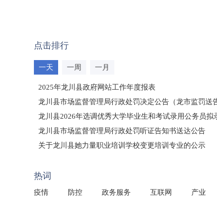
点击排行
一天
一周
一月
2025年龙川县政府网站工作年度报表
龙川县市场监督管理局行政处罚决定公告（龙市监罚送告〔2
龙川县2026年选调优秀大学毕业生和考试录用公务员
龙川县市场监督管理局行政处罚听证告知书送达公告
（龙市监罚送告〔2026〕71号）
关于龙川县她力量职业培训学校变更培训专业的公示
2025年龙川县国有资产事务中心部门所监管国有企业负
热词
疫情
防控
政务服务
互联网
产业