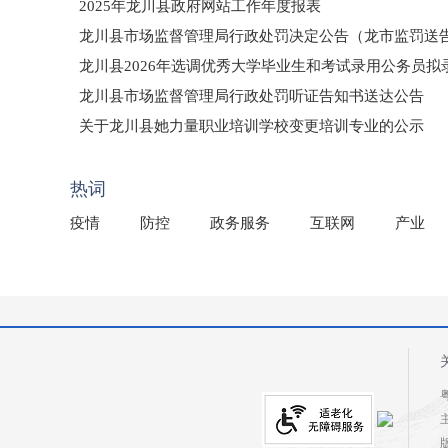
2025年龙川县政府网站工作年度报表
龙川县市场监督管理局行政处罚决定公告（龙市监罚送告〔2
龙川县2026年选调优秀大学毕业生和考试录用公务员
龙川县市场监督管理局行政处罚听证告知书送达公告
（龙市监罚送告〔2026〕71号）
关于龙川县她力量职业培训学校变更培训专业的公示
2025年龙川县国有资产事务中心部门所监管国有企业负
热词
疫情
防控
政务服务
互联网
产业
粤