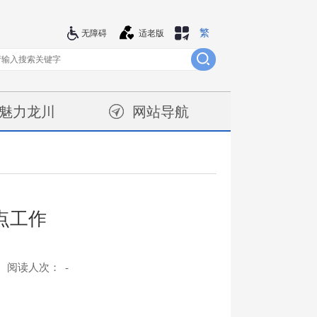
繁
站群导航
无障碍
适老版
魅力龙川
网站导航
点工作
阅读人次：
-