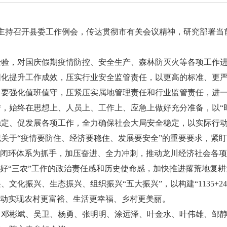
力主持召开县委工作例会，传达贯彻市有关会议精神，研究部署当
，对国庆假期疫情防控、安全生产、森林防灭火等各项工作进
固化提升工作成效，压实行业安全监管责任，以更高的标准、更
。要强化值班值守，压紧压实属地管理责任和行业监管责任，进
，始终在思想上、人员上、工作上、应急上做好充分准备，以“
稳定、促发展各项工作，全力确保社会大局安全稳定，以实际行
关于“疫情要防住、经济要稳住、发展要安全”的重要要求，紧
作闭环体系为抓手，加压奋进、全力冲刺，推动龙川经济社会各
做好“三农”工作的政治责任感和历史使命感，加快推进撂荒地复
文化振兴、生态振兴、组织振兴“五大振兴”，以构建“1135+2
推动实现农村更富裕、生活更幸福、乡村更美丽。
、邓彬斌、吴卫、杨勇、张明明、涂远泽、叶金水、叶伟雄、邹