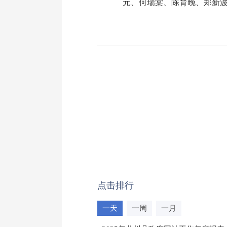
元、何瑞棠、陈育晚、郑新
点击排行
一天
一周
一月