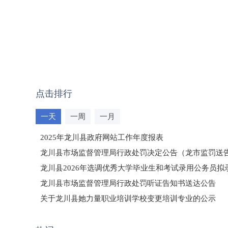
点击排行
一天
一周
一月
2025年龙川县政府网站工作年度报表
龙川县市场监督管理局行政处罚决定公告（龙市监罚送告〔2
龙川县2026年选调优秀大学毕业生和考试录用公务员
龙川县市场监督管理局行政处罚听证告知书送达公告
（龙市监罚送告〔2026〕71号）
关于龙川县她力量职业培训学校变更培训专业的公示
2025年龙川县国有资产事务中心部门所监管国有企业负