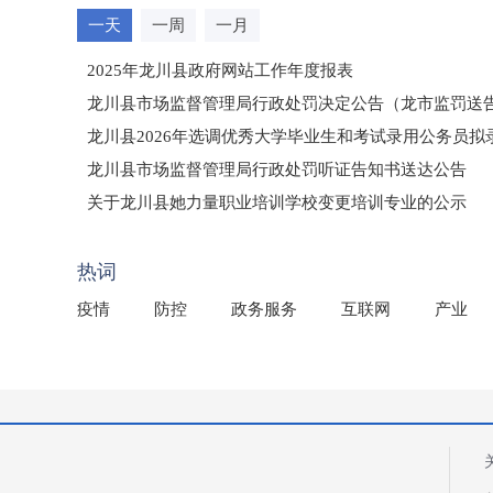
一天
一周
一月
2025年龙川县政府网站工作年度报表
龙川县市场监督管理局行政处罚决定公告（龙市监罚送告〔2
龙川县2026年选调优秀大学毕业生和考试录用公务员
龙川县市场监督管理局行政处罚听证告知书送达公告
（龙市监罚送告〔2026〕71号）
关于龙川县她力量职业培训学校变更培训专业的公示
2025年龙川县国有资产事务中心部门所监管国有企业负
热词
疫情
防控
政务服务
互联网
产业