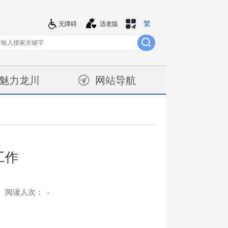
繁
站群导航
无障碍
适老版
魅力龙川
网站导航
工作
阅读人次：
-