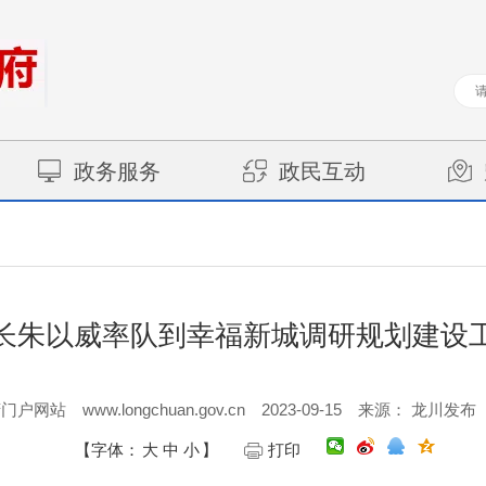
政务服务
政民互动
长朱以威率队到幸福新城调研规划建设
www.longchuan.gov.cn
2023-09-15
府门户网站
来源： 龙川发布
【字体：
大
中
小
】
打印