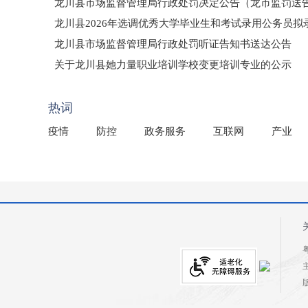
龙川县市场监督管理局行政处罚决定公告（龙市监罚送告〔2
龙川县2026年选调优秀大学毕业生和考试录用公务员
龙川县市场监督管理局行政处罚听证告知书送达公告
（龙市监罚送告〔2026〕71号）
关于龙川县她力量职业培训学校变更培训专业的公示
2025年龙川县国有资产事务中心部门所监管国有企业负
热词
疫情
防控
政务服务
互联网
产业
粤