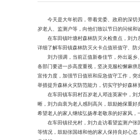
今天是大年初四，带着党委、政府的深切关
岁老人、监测户等，向他们致以节日的问候和
在车田镇叶塘村森林防灭火检查点，刘力亲
详细了解车田镇森林防灭火卡点值班值守、防
刘力强调，当前正值新春佳节，外出返乡、
各部门要进一步高度重视，坚决克服松懈麻痹
宣传力度，加强节日值班和应急值守工作，突
举措提升森林火灾防范能力，切实守护好森林
在车田镇车田村百岁老人邓连英家中，刘力
晰，刘力由衷为老人感到高兴，鼓励她保重好
希望老人的家人继续弘扬孝老敬亲的好家风，
在车田镇径光村，刘力走访看望监测户张国
等情况，鼓励张国雄和他的家人保持良好心态