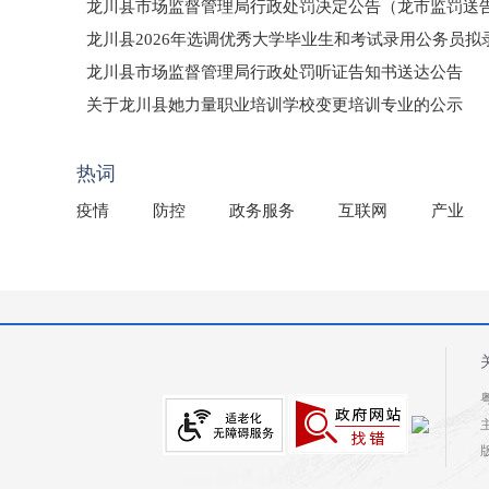
龙川县市场监督管理局行政处罚决定公告（龙市监罚送告〔2
龙川县2026年选调优秀大学毕业生和考试录用公务员
龙川县市场监督管理局行政处罚听证告知书送达公告
（龙市监罚送告〔2026〕71号）
关于龙川县她力量职业培训学校变更培训专业的公示
2025年龙川县国有资产事务中心部门所监管国有企业负
热词
疫情
防控
政务服务
互联网
产业
粤