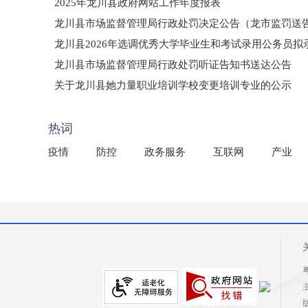
2025年龙川县政府网站工作年度报表
龙川县市场监督管理局行政处罚决定公告（龙市监罚送告〔2
龙川县2026年选调优秀大学毕业生和考试录用公务员
龙川县市场监督管理局行政处罚听证告知书送达公告
（龙市监罚送告〔2026〕71号）
关于龙川县她力量职业培训学校变更培训专业的公示
2025年龙川县国有资产事务中心部门所监管国有企业负
热词
疫情
防控
政务服务
互联网
产业
粤