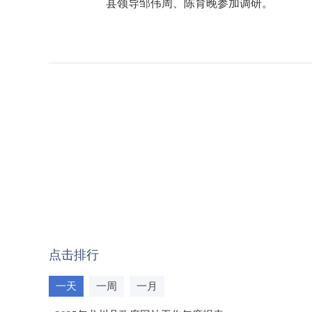
县领导邹伟周、陈育晚参加调研。
点击排行
一天
一周
一月