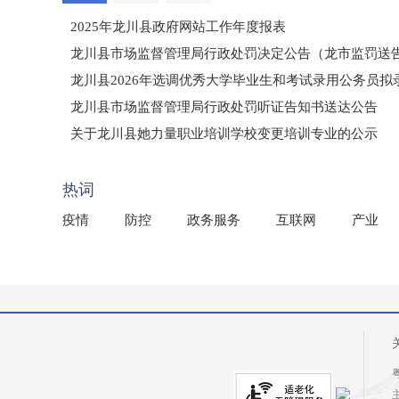
2025年龙川县政府网站工作年度报表
龙川县市场监督管理局行政处罚决定公告（龙市监罚送告〔2
龙川县2026年选调优秀大学毕业生和考试录用公务员
龙川县市场监督管理局行政处罚听证告知书送达公告
（龙市监罚送告〔2026〕71号）
关于龙川县她力量职业培训学校变更培训专业的公示
2025年龙川县国有资产事务中心部门所监管国有企业负
热词
疫情
防控
政务服务
互联网
产业
粤