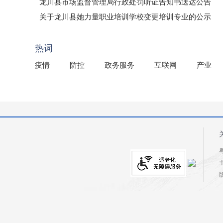
龙川县市场监督管理局行政处罚听证告知书送达公告
（龙市监罚送告〔2026〕71号）
关于龙川县她力量职业培训学校变更培训专业的公示
2025年龙川县国有资产事务中心部门所监管国有企业负
热词
疫情
防控
政务服务
互联网
产业
粤