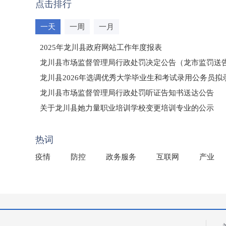
点击排行
一天
一周
一月
2025年龙川县政府网站工作年度报表
龙川县市场监督管理局行政处罚决定公告（龙市监罚送告〔2
龙川县2026年选调优秀大学毕业生和考试录用公务员
龙川县市场监督管理局行政处罚听证告知书送达公告
（龙市监罚送告〔2026〕71号）
关于龙川县她力量职业培训学校变更培训专业的公示
2025年龙川县国有资产事务中心部门所监管国有企业负
热词
疫情
防控
政务服务
互联网
产业