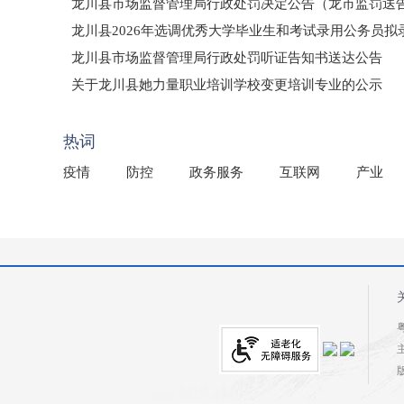
龙川县市场监督管理局行政处罚决定公告（龙市监罚送告〔2
龙川县2026年选调优秀大学毕业生和考试录用公务员
龙川县市场监督管理局行政处罚听证告知书送达公告
（龙市监罚送告〔2026〕71号）
关于龙川县她力量职业培训学校变更培训专业的公示
2025年龙川县国有资产事务中心部门所监管国有企业负
热词
疫情
防控
政务服务
互联网
产业
粤