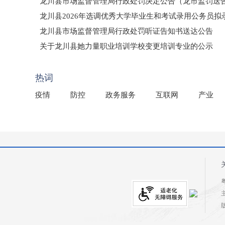
龙川县市场监督管理局行政处罚决定公告（龙市监罚送告〔2
龙川县2026年选调优秀大学毕业生和考试录用公务员
龙川县市场监督管理局行政处罚听证告知书送达公告
（龙市监罚送告〔2026〕71号）
关于龙川县她力量职业培训学校变更培训专业的公示
2025年龙川县国有资产事务中心部门所监管国有企业负
热词
疫情
防控
政务服务
互联网
产业
粤