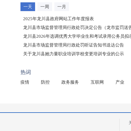
一天
一周
一月
2025年龙川县政府网站工作年度报表
龙川县市场监督管理局行政处罚决定公告（龙市监罚送告〔2
龙川县2026年选调优秀大学毕业生和考试录用公务员
龙川县市场监督管理局行政处罚听证告知书送达公告
（龙市监罚送告〔2026〕71号）
关于龙川县她力量职业培训学校变更培训专业的公示
2025年龙川县国有资产事务中心部门所监管国有企业负
热词
疫情
防控
政务服务
互联网
产业