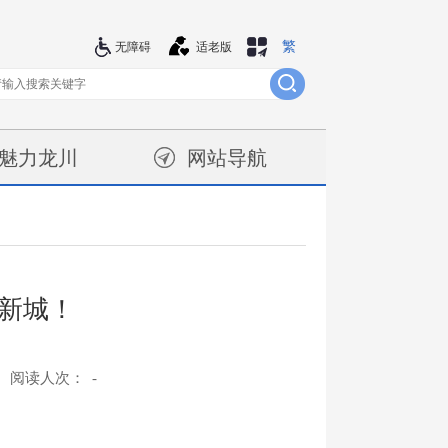
繁
站群导航
无障碍
适老版
魅力龙川
网站导航
新城！
阅读人次：
-