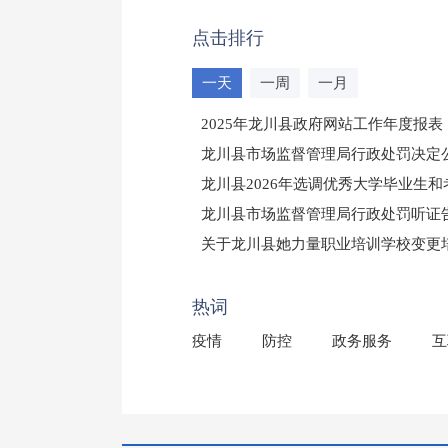
点击排行
一天
一周
一月
2025年龙川县政府网站工作年度报表
龙川县市场监督管理局行政处罚决定公告
龙川县2026年选调优秀大学毕业生
龙川县市场监督管理局行政处罚听证
（龙市监罚送告〔2026〕71号）
关于龙川县她力量职业培训学校变更
2025年龙川县国有资产事务中心部
热词
疫情
防控
政务服务
互