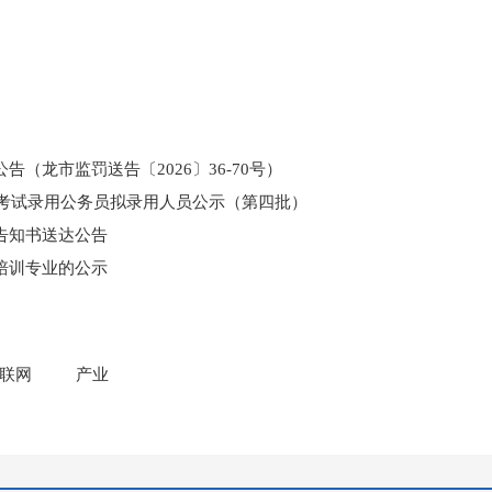
（龙市监罚送告〔2026〕36-70号）
和考试录用公务员拟录用人员公示（第四批）
告知书送达公告
培训专业的公示
门所监管国有企业负责人薪酬信息披露
联网
产业